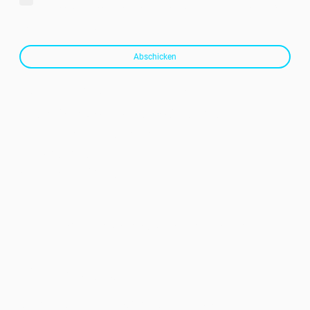
bekannt, dass ich meine Einwilligung jederzeit widerrufen kann.
*
* Kennzeichnet erforderliche Felder
Abschicken
ESTHETICS & BEAUTY
Privatpraxis Ästhetische Medizin
Dr. Adriana Deiana
Sinsheimer Str. 22
69226 Nußloch
tel: 0176-60377006
mailto: info(at)estheticsandbeauty.de
Öffnungszeiten:
Termine nur nach Vereinbarung